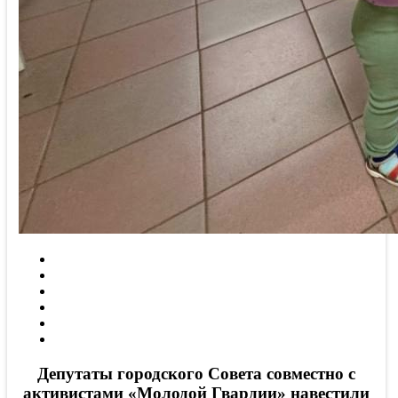
Депутаты городского Совета совместно с
активистами «Молодой Гвардии» навестили