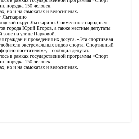
ялось в рамках государственной программы «Спорт
ть порядка 150 человек.
х, но и на самокатах и велосипедах.
уг Лыткарино
родской округ Лыткарино. Совместно с народным
тов города Юрий Егоров, а также местные депутаты
 зоне на улице Парковой.
я граждан и проведения их досуга. «Эта спортивная
е любители экстремальных видов спорта. Спортивный
мфортно посетителям», – сообщил депутат.
ялось в рамках государственной программы «Спорт
ть порядка 150 человек.
х, но и на самокатах и велосипедах.