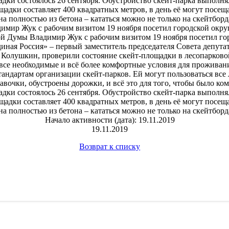
дки состоялось 26 сентября. Обустройство скейт-парка выполн
адки составляет 400 квадратных метров, в день её могут посеща
 полностью из бетона – кататься можно не только на скейтборда
димир Жук с рабочим визитом 19 ноября посетил городской окр
ой Думы Владимир Жук с рабочим визитом 19 ноября посетил го
иная Россия» – первый заместитель председателя Совета депута
Колушкин, проверили состояние скейт-площадки в лесопарковой
все необходимые и всё более комфортные условия для проживани
андартам организации скейт-парков. Ей могут пользоваться вс
лавочки, обустроены дорожки, и всё это для того, чтобы было ко
дки состоялось 26 сентября. Обустройство скейт-парка выполн
адки составляет 400 квадратных метров, в день её могут посеща
 полностью из бетона – кататься можно не только на скейтборда
Начало активности (дата): 19.11.2019
19.11.2019
Возврат к списку