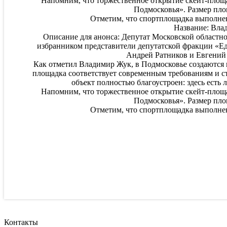
Напомним, что торжественное открытие скейт-площа
Подмосковья». Размер площ
Отметим, что спортплощадка выполнена
Название: Вла
Описание для анонса: Депутат Московской областн
избранником представители депутатской фракции «Ед
Андрей Ратников и Евгений 
Как отметил Владимир Жук, в Подмосковье создаются 
площадка соответствует современным требованиям и ст
объект полностью благоустроен: здесь есть 
Напомним, что торжественное открытие скейт-площа
Подмосковья». Размер площ
Отметим, что спортплощадка выполнена
Контакты